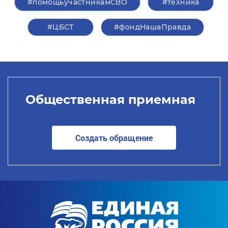
#помощьучастникамСВО
#техника
#ЦБСТ
#фондНашаПравда
Общественная приемная
Создать обращение