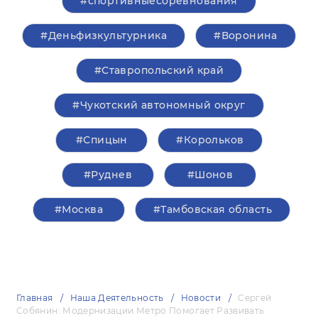
#спортивныесоревнования
#Деньфизкультурника
#Воронина
#Ставропольский край
#Чукотский автономный округ
#Спицын
#Корольков
#Руднев
#Шонов
#Москва
#Тамбовская область
Главная
Наша Деятельность
Новости
Сергей
Собянин: Модернизации Метро Помогает Развивать