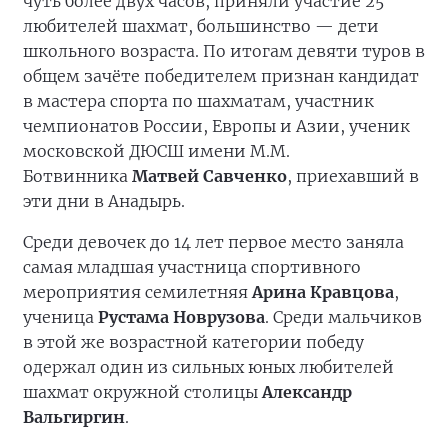
чуть более двух часов, приняли участие 25
любителей шахмат, большинство — дети
школьного возраста. По итогам девяти туров в
общем зачёте победителем признан кандидат
в мастера спорта по шахматам, участник
чемпионатов России, Европы и Азии, ученик
московской ДЮСШ имени М.М.
Ботвинника
Матвей Савченко
, приехавший в
эти дни в Анадырь.
Среди девочек до 14 лет первое место заняла
самая младшая участница спортивного
мероприятия семилетняя
Арина Кравцова
,
ученица
Рустама Новрузова
. Среди мальчиков
в этой же возрастной категории победу
одержал один из сильных юных любителей
шахмат окружной столицы
Александр
Вальгиргин
.