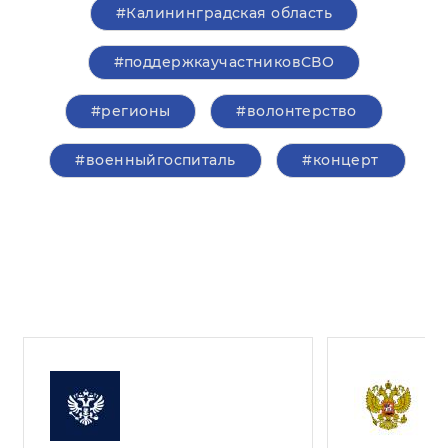
#Калининградская область
#поддержкаучастниковСВО
#регионы
#волонтерство
#военныйгоспиталь
#концерт