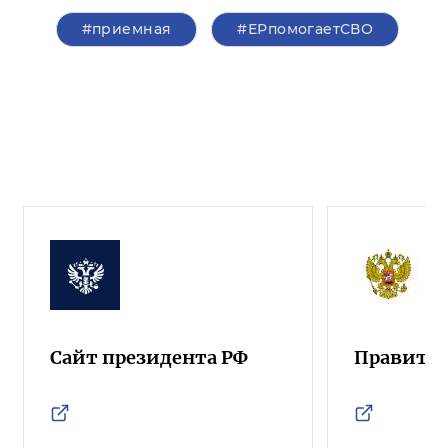
#приемная
#ЕРпомогаетСВО
Сайт президента РФ
Правител