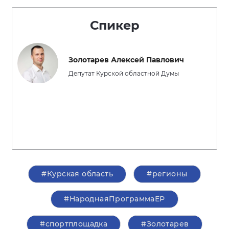
Спикер
Золотарев Алексей Павлович
Депутат Курской областной Думы
#Курская область
#регионы
#НароднаяПрограммаЕР
#спортплощадка
#Золотарев