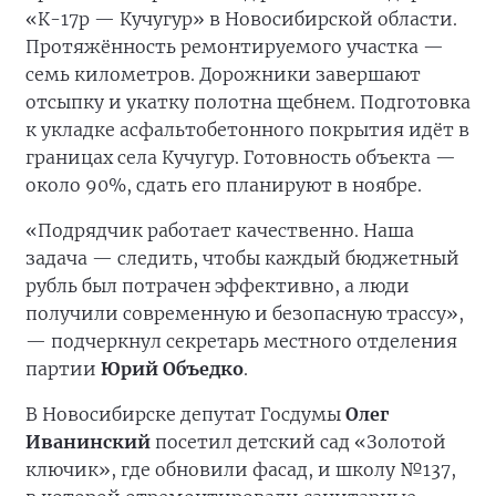
«К-17р — Кучугур» в Новосибирской области.
Протяжённость ремонтируемого участка —
семь километров. Дорожники завершают
отсыпку и укатку полотна щебнем. Подготовка
к укладке асфальтобетонного покрытия идёт в
границах села Кучугур. Готовность объекта —
около 90%, сдать его планируют в ноябре.
«Подрядчик работает качественно. Наша
задача — следить, чтобы каждый бюджетный
рубль был потрачен эффективно, а люди
получили современную и безопасную трассу»,
— подчеркнул секретарь местного отделения
партии
Юрий Объедко
.
В Новосибирске депутат Госдумы
Олег
Иванинский
посетил детский сад «Золотой
ключик», где обновили фасад, и школу №137,