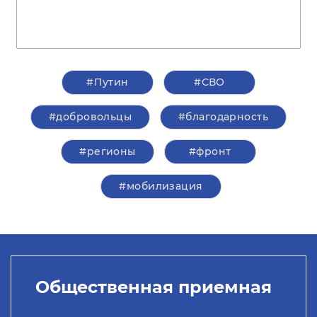
#Путин
#СВО
#добровольцы
#благодарность
#регионы
#фронт
#мобилизация
Общественная приемная