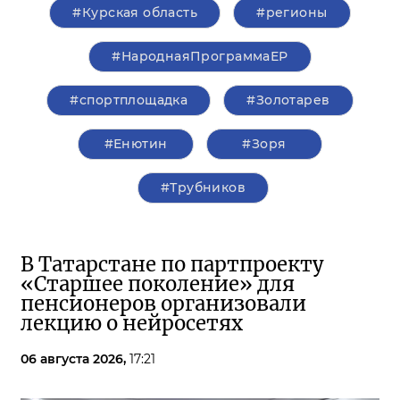
#Курская область
#регионы
#НароднаяПрограммаЕР
#спортплощадка
#Золотарев
#Енютин
#Зоря
#Трубников
В Татарстане по партпроекту
«Старшее поколение» для
пенсионеров организовали
лекцию о нейросетях
06 августа 2026,
17:21