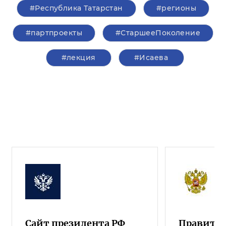
#Республика Татарстан
#регионы
#партпроекты
#СтаршееПоколение
#лекция
#Исаева
Сайт президента РФ
Правител