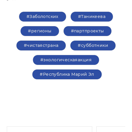
#Заболотских
#Таникеева
#регионы
#партпроекты
#чистаястрана
#субботники
#экологическаяакция
#Республика Марий Эл