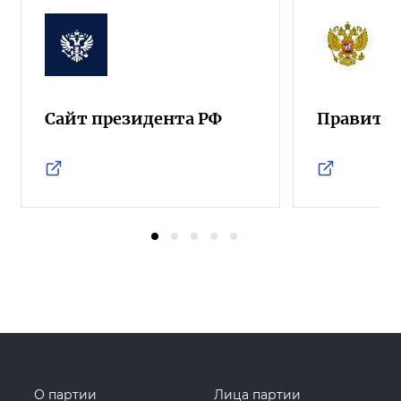
Сайт президента РФ
Правител
О партии
Лица партии