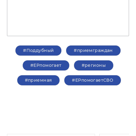
#Поддубный
#приемграждан
#ЕРпомогает
#регионы
#приемная
#ЕРпомогаетСВО