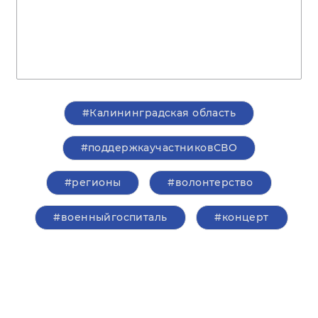
#Калининградская область
#поддержкаучастниковСВО
#регионы
#волонтерство
#военныйгоспиталь
#концерт