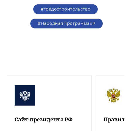
#градостроительство
#НароднаяПрограммаЕР
Сайт президента РФ
Правител