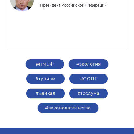
Президент Российской Федерации
#ПМЭФ
#экология
#туризм
#ООПТ
#Байкал
#Госдума
#законодательство