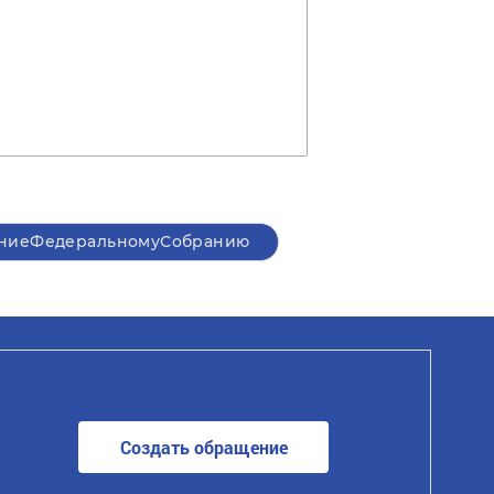
ниеФедеральномуСобранию
Создать обращение