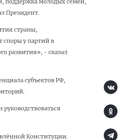
, поддержка молодых семей,
ал Президент.
ития страны,
т споры у партий в
го развития», - сказал
нциала субъектов РФ,
риторий.
н руководствоваться
овлённой Конституции.