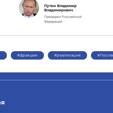
Путин Владимир
Владимирович
Президент Российской
Федерации
а
#фракции
#реализация
#Посла
ая