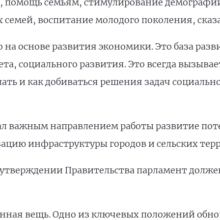
, помощь семьям, стимулирование демографии
 семей, воспитание молодого поколения, сказ
о на основе развития экономики. Это база разв
та, социального развития. Это всегда вызывае
ать и как добиваться решения задач социально
л важным направлением работы развитие поте
ацию инфраструктуры городов и сельских тер
 утверждении Правительства парламент долже
нная вещь. Одно из ключевых положений обн