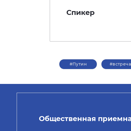
Спикер
#Путин
#встреч
Общественная приемн