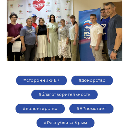
#сторонникиЕР
#донорство
#благотворительность
#волонтерство
#ЕРпомогает
#Республика Крым