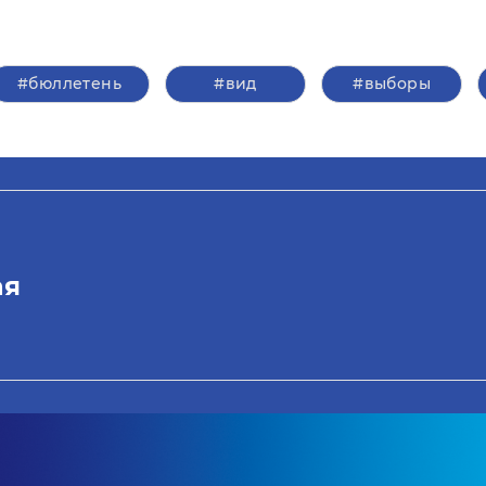
#бюллетень
#вид
#выборы
ая