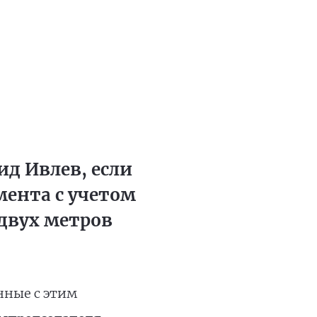
д Ивлев, если
мента с учетом
двух метров
нные с этим