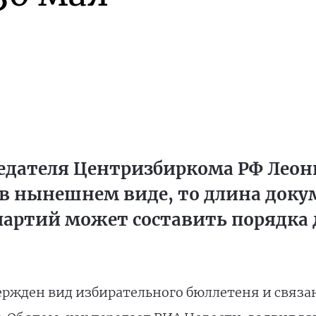
едателя Центризбиркома РФ Леони
в нынешнем виде, то длина доку
партий может составить порядка 
твержден вид избирательного бюллетеня и связа