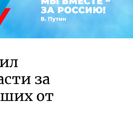
рил
асти за
вших от