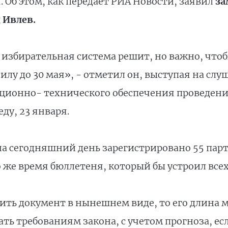
Об этом, как передает РИА Новости, заявил
за
 Ивлев.
избирательная система решит, но важно, что
илу до 30 мая», - отметил он, выступая на сл
ационно- технического обеспечения проведени
ду, 23 января.
на сегодняшний день зарегистрировано 55 парт
о же время бюллетеня, который бы устроил всех
вить документ в нынешнем виде, то его длина 
ать требованиям закона, с учетом прогноза, ес