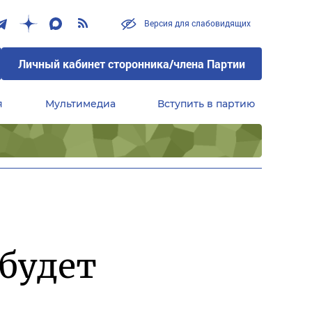
Версия для слабовидящих
Личный кабинет сторонника/члена Партии
я
Мультимедиа
Вступить в партию
Центральный совет сторонников партии «Единая Россия»
будет