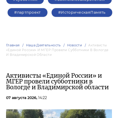
#партпроект
#ИсторическаяПамять
Главная
Наша Деятельность
Новости
Активисты
«Единой России» И МГЕР Провели Субботники В Вологде
И Владимирской Области
Активисты «Единой России» и
МГЕР провели субботники в
Вологде и Владимирской области
07 августа 2026,
14:22