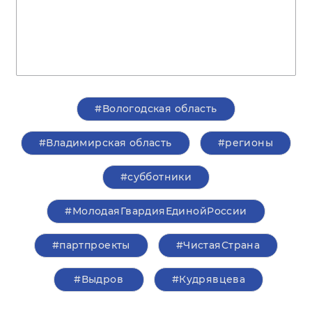
#Вологодская область
#Владимирская область
#регионы
#субботники
#МолодаяГвардияЕдинойРоссии
#партпроекты
#ЧистаяСтрана
#Выдров
#Кудрявцева