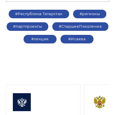
#Республика Татарстан
#регионы
#партпроекты
#СтаршееПоколение
#лекция
#Исаева