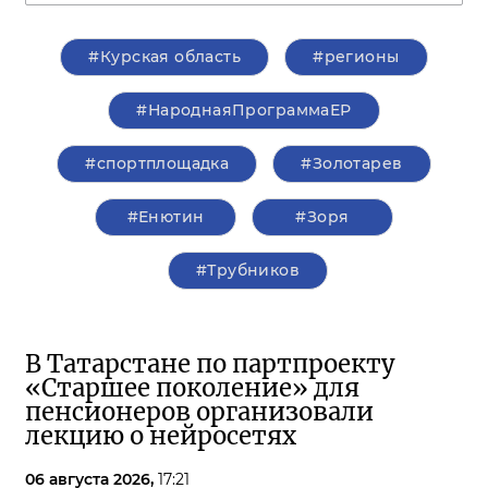
#Курская область
#регионы
#НароднаяПрограммаЕР
#спортплощадка
#Золотарев
#Енютин
#Зоря
#Трубников
В Татарстане по партпроекту
«Старшее поколение» для
пенсионеров организовали
лекцию о нейросетях
06 августа 2026,
17:21