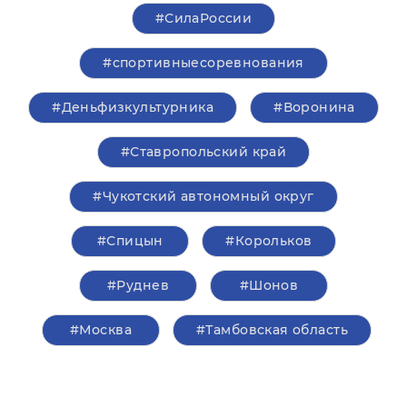
#СилаРоссии
#спортивныесоревнования
#Деньфизкультурника
#Воронина
#Ставропольский край
#Чукотский автономный округ
#Спицын
#Корольков
#Руднев
#Шонов
#Москва
#Тамбовская область