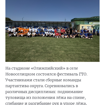
На стадионе «Олимпийский» в селе
Новоселицком состоялся фестиваль ГТО.
Участниками стали сборные команды
партактива округа. Соревновались в
различных дисциплинах: поднимание
туловища из положения лёжа на спине,
сгибание и разгибание рук в упоре лёжа,