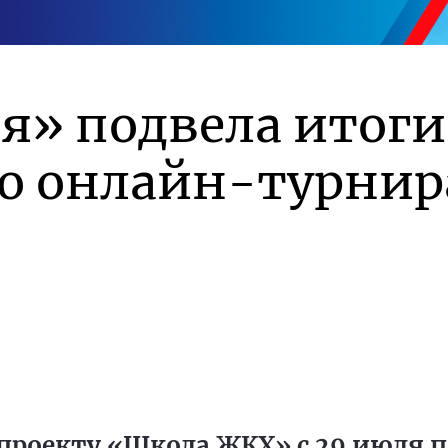
я» подвела итоги
го онлайн-турнир
проекту «Школа ЖКХ» с 29 июля по