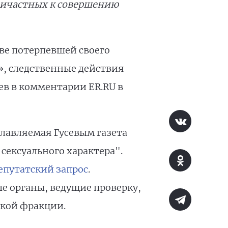
причастных к совершению
ве потерпевшей своего
», следственные действия
в в комментарии ER.RU в
главляемая Гусевым газета
сексуального характера".
епутатский запрос
.
е органы, ведущие проверку,
ской фракции.