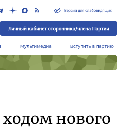
Версия для слабовидящих
Личный кабинет сторонника/члена Партии
я
Мультимедиа
Вступить в партию
Центральный совет сторонников партии «Единая Россия»
а ходом нового