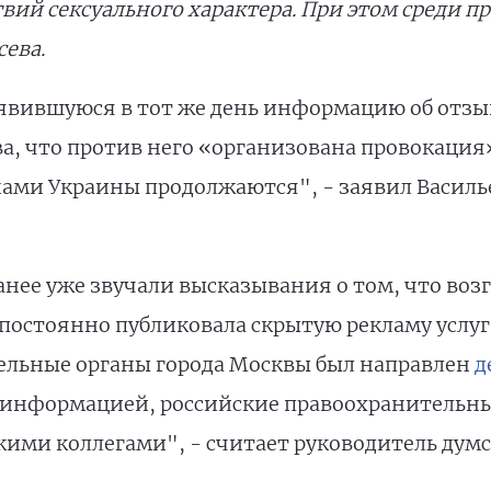
вий сексуального характера. При этом среди 
сева.
оявившуюся в тот же день информацию об отзы
ва, что против него «организована провокация
ми Украины продолжаются", - заявил Василье
анее уже звучали высказывания о том, что воз
остоянно публиковала скрытую рекламу услуг 
тельные органы города Москвы был направлен
д
ой информацией, российские правоохранительны
кими коллегами", - считает руководитель дум