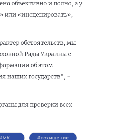
ено объективно и полно, а у
ь» или «инсценировать», -
рактер обстоятельств, мы
рховной Рады Украины с
нформации об этом
я наших государств", -
рганы для проверки всех
#МК
#похищение