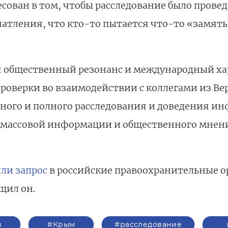
есован в том, чтобы расследование было провед
чатления, что кто-то пытается что-то «замят
я общественный резонанс и международный ха
проверки во взаимодействии с коллегами из Ве
ного и полного расследования и доведения и
в массовой информации и общественного мнени
ли запрос
в российские правоохранительные о
щил он.
в
#Крым
#расследование