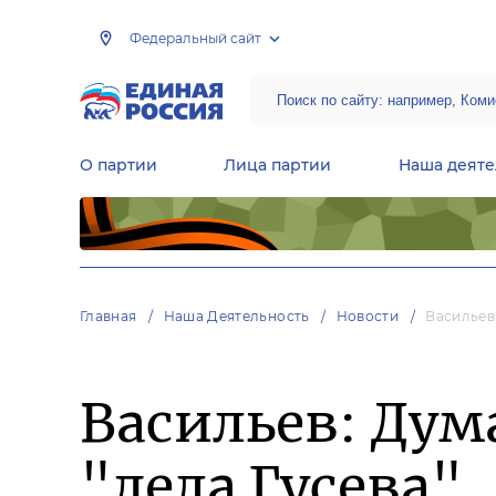
Федеральный сайт
О партии
Лица партии
Наша деяте
Центральная общественная приемная Председателя партии «Единая Россия»
Народная программа «Единой России»
Региональные общ
Руководящий состав Межрегиональных координационных советов
Центральная контрольная комиссия партии
Главная
Наша Деятельность
Новости
Васильев
Васильев: Дума
"дела Гусева"