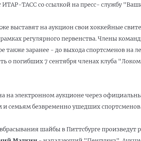
т ИТАР-ТАСС со ссылкой на пресс- службу "Ваш
кже выставят на аукцион свои хоккейные свите
 рамках регулярного первенства. Члены команд
е также заранее - до выхода спортсменов на ле
ть о погибших 7 сентября членах клуба "Лок
на на электронном аукционе через официальны
м и семьям безвременно ушедших спортсменов
брасывания шайбы в Питтсбурге произведут 
ний Малкин
- нападающий "Пенгуинз". Аукцио