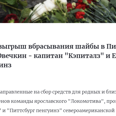
ыгрыш вбрасывания шайбы в Пит
Овечкин - капитан "Кэпиталз" и 
инз
аправленные на сбор средств для родных и бли
ов команды ярославского "Локомотива", прове
" и "Питтсбург пенгуинз" североамериканско