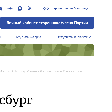
Версия для слабовидящих
Личный кабинет сторонника/члена Партии
я
Мультимедиа
Вступить в партию
Центральный совет сторонников партии «Единая Россия»
 Матчи В Пользу Родных Разбившихся Хоккеистов
сбург