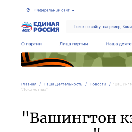
Федеральный сайт
О партии
Лица партии
Наша деяте
Центральная общественная приемная Председателя партии «Единая Россия»
Народная программа «Единой России»
Региональные общ
Руководящий состав Межрегиональных координационных советов
Центральная контрольная комиссия партии
Главная
Наша Деятельность
Новости
"Вашингт
"Локомотива"
"Вашингтон к