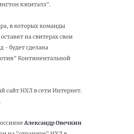
ингтон кэпиталз".
ра, в которых команды
 оставят на свитерах свои
д - будет сделана
омотив" Континентальной
й сайт НХЛ в сети Интернет.
.
россияне
Александр Овечкин
н на "странице" НХЛ в