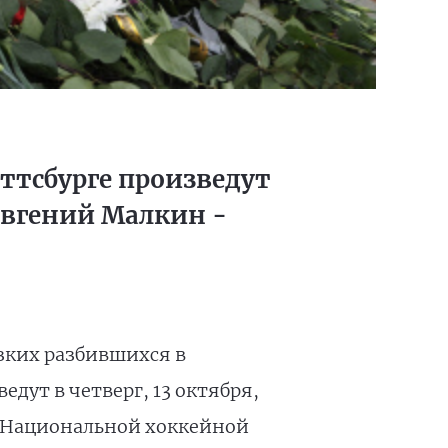
тсбурге произведут
Евгений Малкин -
зких разбившихся в
дут в четверг, 13 октября,
й Национальной хоккейной