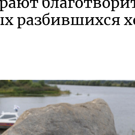
грают благотвори
ых разбившихся 