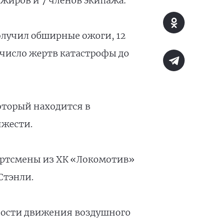
ажиров и 7 членов экипажа.
олучил обширные ожоги, 12
число жертв катастрофы до
оторый находится в
яжести.
портсмены из ХК «Локомотив»
Стэнли.
сности движения воздушного