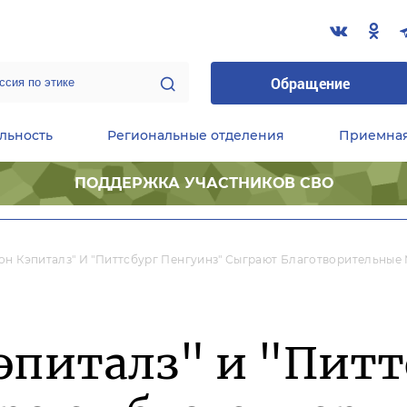
Обращение
льность
Региональные отделения
Приемна
ПОДДЕРЖКА УЧАСТНИКОВ СВО
ественные приемные Председателя Партии
Центральный исполнительный комитет партии
Фракция «Единой России» в ГД ФС РФ
он Кэпиталз" И "Питтсбург Пенгуинз" Сыграют Благотворительные
эпиталз" и "Питт