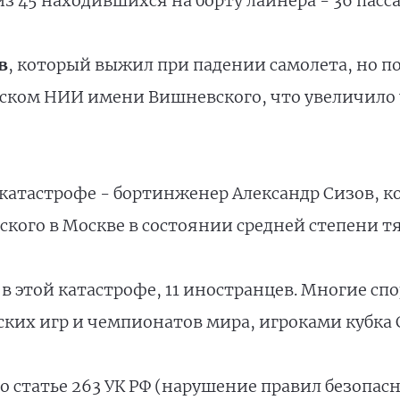
из 45 находившихся на борту лайнера - 36 пасс
в
, который выжил при падении самолета, но п
вском НИИ имени Вишневского, что увеличило 
тастрофе - бортинженер Александр Сизов, к
кого в Москве в состоянии средней степени т
в этой катастрофе, 11 иностранцев. Многие с
их игр и чемпионатов мира, игроками кубка 
по статье 263 УК РФ (нарушение правил безопа