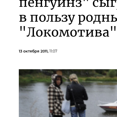
пенгуинз" сы
в пользу родн
"Локомотива"
13 октября 2011,
11:07