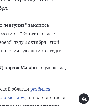
бря.
г пенгуинз" занялись
омотив". "Кэпиталз" уже
оем" льду 8 октября. Этой
аналогичную акцию сегодня.
" Джордж Макфи
подчеркнул,
вской области
разбился
Локомотив«
, направлявшиеся