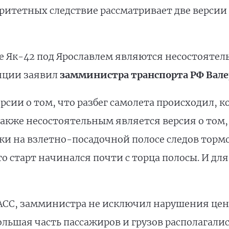
оритетных следствие рассматривает две версии
 Як-42 под Ярославлем являются несостоятельн
нции заявил
замминистра транспорта РФ Вале
ерсии о том, что разбег самолета происходил, 
Также несостоятельным является версия о том,
ски на взлетно-посадочной полосе следов торм
то старт начинался почти с торца полосы. И дл
АСС, замминистра не исключил нарушения цен
льшая часть пассажиров и грузов располагалис