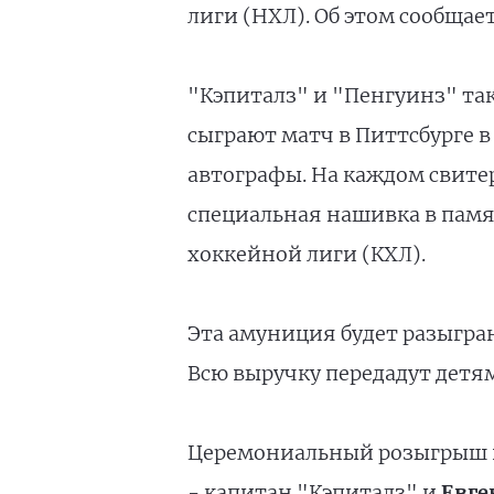
лиги (НХЛ). Об этом сообщае
"Кэпиталз" и "Пенгуинз" та
сыграют матч в Питтсбурге в
автографы. На каждом свитер
специальная нашивка в памя
хоккейной лиги (КХЛ).
Эта амуниция будет разыгра
Всю выручку передадут детя
Церемониальный розыгрыш в
- капитан "Кэпиталз" и
Евге