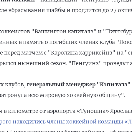
сле вбрасывания шайбы и продлится до 27 октя
 хоккеистов "Вашингтон кэпиталз" и "Питтсбур
енных в память о погибших членах клуба "Лок
 перед матчем с "Каролина харрикейнз" на "св
крылся нынешний сезон. "Пенгуинз" проведут 
х клубов,
генеральный менеджер "Кэпиталз
"затронула всю мировую хоккейную общину".
ря в километре от аэропорта «Туношна» Яросла
торого находились члены хоккейной команды «