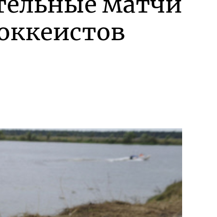
тельные матчи
хоккеистов