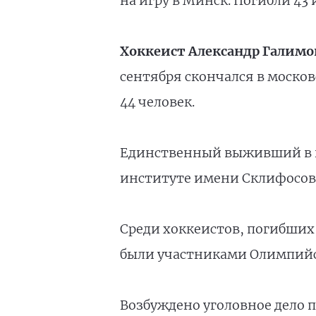
на игру в Минск. Погибли 43 
Хоккеист Александр Галимо
сентября скончался в моско
44 человек.
Единственный выживший в ка
институте имени Склифосовс
Среди хоккеистов, погибших 
были участниками Олимпийск
Возбуждено уголовное дело 