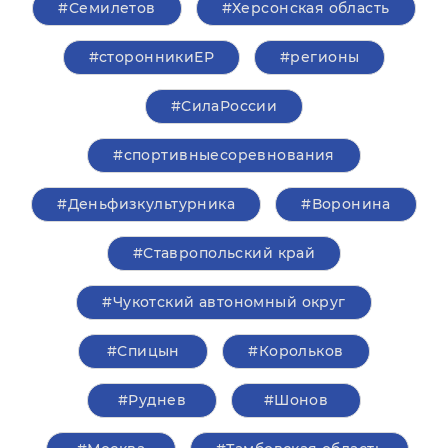
#Семилетов
#Херсонская область
#сторонникиЕР
#регионы
#СилаРоссии
#спортивныесоревнования
#Деньфизкультурника
#Воронина
#Ставропольский край
#Чукотский автономный округ
#Спицын
#Корольков
#Руднев
#Шонов