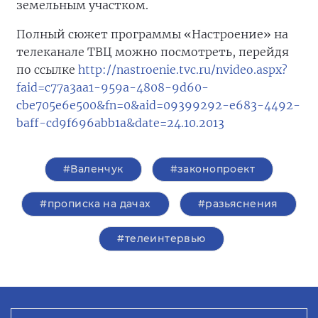
земельным участком.
Полный сюжет программы «Настроение» на
телеканале ТВЦ можно посмотреть, перейдя
по ссылке
http://nastroenie.tvc.ru/nvideo.aspx?
faid=c77a3aa1-959a-4808-9d60-
cbe705e6e500&fn=0&aid=09399292-e683-4492-
baff-cd9f696abb1a&date=24.10.2013
#Валенчук
#законопроект
#прописка на дачах
#разьяснения
#телеинтервью