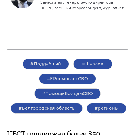
Заместитель генерального директора
ВГТРК, военный корреспондент, журналист
#Поддубный
#Шуваев
#ЕРпомогаетСВО
#ПомощьБойцамСВО
#Белгородская область
#регионы
ЦБСТ поддержал более 850