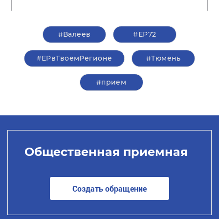
#Валеев
#ЕР72
#ЕРвТвоемРегионе
#Тюмень
#прием
Общественная приемная
Создать обращение