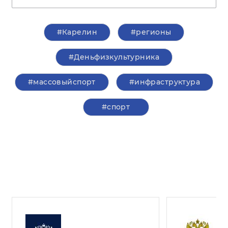
#Карелин
#регионы
#Деньфизкультурника
#массовыйспорт
#инфраструктура
#спорт