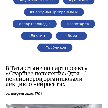
#Курская область
#регионы
#НароднаяПрограммаЕР
#спортплощадка
#Золотарев
#Енютин
#Зоря
#Трубников
В Татарстане по партпроекту
«Старшее поколение» для
пенсионеров организовали
лекцию о нейросетях
06 августа 2026,
17:21