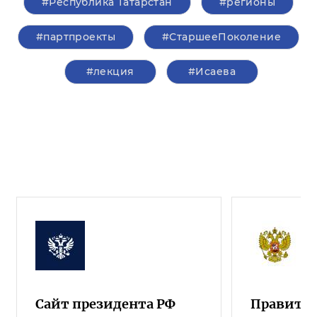
#Республика Татарстан
#регионы
#партпроекты
#СтаршееПоколение
#лекция
#Исаева
Сайт президента РФ
Правител