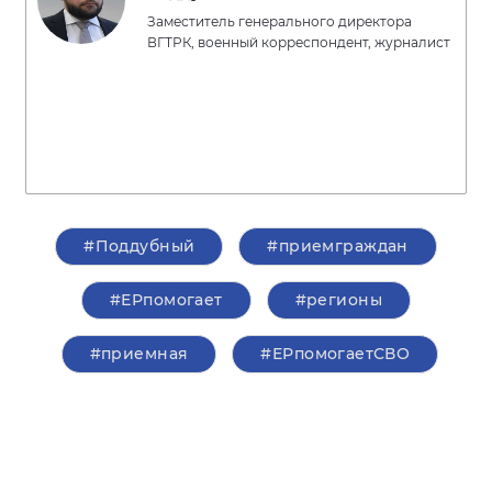
Заместитель генерального директора
ВГТРК, военный корреспондент, журналист
#Поддубный
#приемграждан
#ЕРпомогает
#регионы
#приемная
#ЕРпомогаетСВО