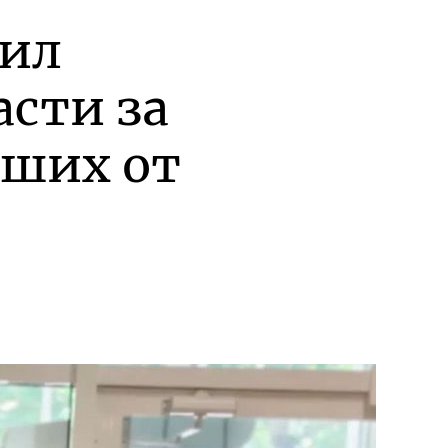
рил
асти за
вших от