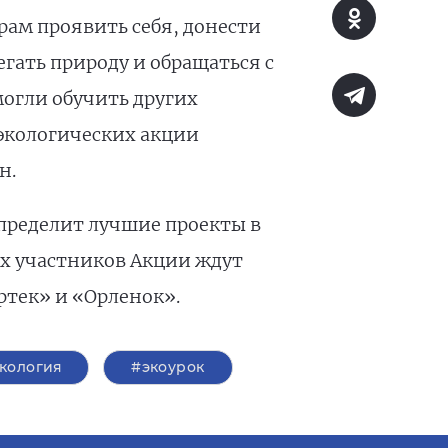
ам проявить себя, донести
гать природу и обращаться с
огли обучить других
 экологических акции
н.
пределит лучшие проекты в
ных участников Акции ждут
ртек» и «Орленок».
кология
#экоурок