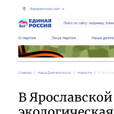
Федеральный сайт
О партии
Лица партии
Наша деяте
Центральная общественная приемная Председателя партии «Единая Россия»
Народная программа «Единой России»
Региональные общ
Руководящий состав Межрегиональных координационных советов
Центральная контрольная комиссия партии
Главная
Наша Деятельность
Новости
В Яросла
В Ярославской
экологическая