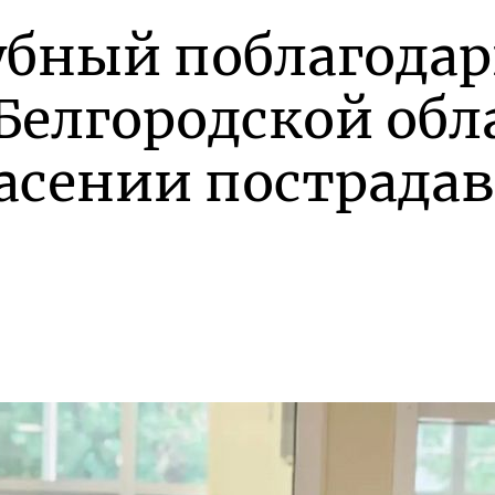
убный поблагода
Белгородской обл
асении пострада