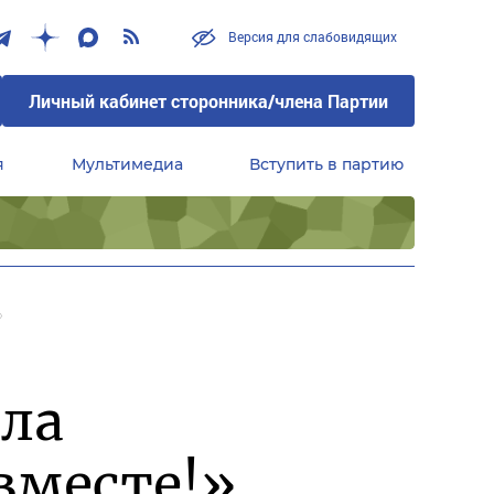
Версия для слабовидящих
Личный кабинет сторонника/члена Партии
я
Мультимедиа
Вступить в партию
Центральный совет сторонников партии «Единая Россия»
»
ала
вместе!»