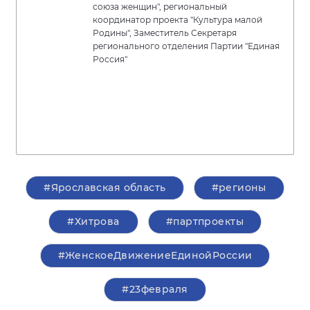
союза женщин", региональный
координатор проекта "Культура малой
Родины", Заместитель Секретаря
регионального отделения Партии "Единая
Россия"
#Ярославская область
#регионы
#Хитрова
#партпроекты
#ЖенскоеДвижениеЕдинойРоссии
#23февраля