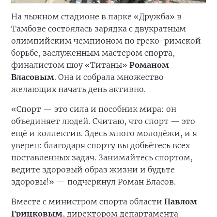
На лыжном стадионе в парке «Дружба» в
Тамбове состоялась зарядка с двукратным
олимпийским чемпионом по греко-римской
борьбе, заслуженным мастером спорта,
финалистом шоу «Титаны»
Романом
Власовым
. Она и собрала множество
желающих начать день активно.
«Спорт — это сила и пособник мира: он
объединяет людей. Считаю, что спорт — это
ещё и коллектив. Здесь много молодёжи, и я
уверен: благодаря спорту вы добьётесь всех
поставленных задач. Занимайтесь спортом,
ведите здоровый образ жизни и будьте
здоровы!» — подчеркнул Роман Власов.
Вместе с министром спорта области
Павлом
Грицковым
, директором департамента