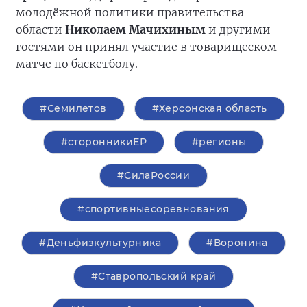
молодёжной политики правительства
области
Николаем Мачихиным
и другими
гостями он принял участие в товарищеском
матче по баскетболу.
#Семилетов
#Херсонская область
#сторонникиЕР
#регионы
#СилаРоссии
#спортивныесоревнования
#Деньфизкультурника
#Воронина
#Ставропольский край