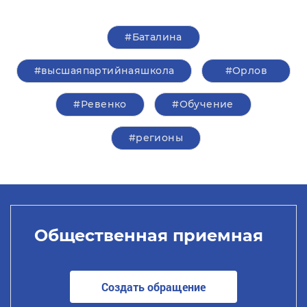
#Баталина
#высшаяпартийнаяшкола
#Орлов
#Ревенко
#Обучение
#регионы
Общественная приемная
Создать обращение