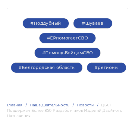
#Поддубный
#Шуваев
#ЕРпомогаетСВО
#ПомощьБойцамСВО
#Белгородская область
#регионы
Главная
Наша Деятельность
Новости
ЦБСТ
Поддержал Более 850 Разработчиков Изделий Двойного
Назначения