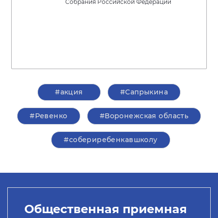
Собрания Российской Федерации
#акция
#Сапрыкина
#Ревенко
#Воронежская область
#собериребенкавшколу
Общественная приемная