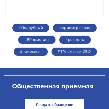
#Поддубный
#приемграждан
#ЕРпомогает
#регионы
#приемная
#ЕРпомогаетСВО
Общественная приемная
Создать обращение