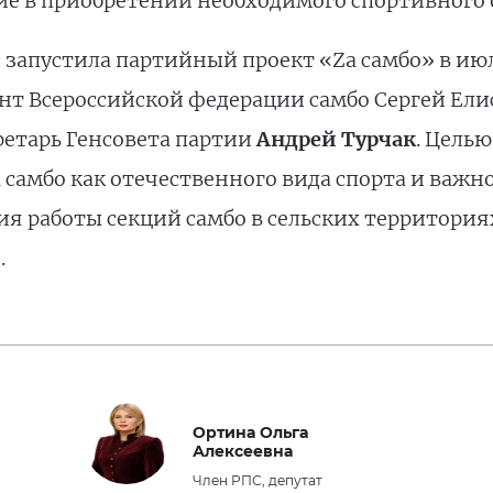
ие в приобретении необходимого спортивного 
апустила партийный проект «Zа самбо» в июле
нт Всероссийской федерации самбо Сергей Ели
ретарь Генсовета партии
Андрей Турчак
. Целью
 самбо как отечественного вида спорта и важ
ия работы секций самбо в сельских территория
.
Ортина Ольга
Алексеевна
Член РПС, депутат