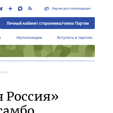
Версия для слабовидящих
Личный кабинет сторонника/члена Партии
я
Мультимедиа
Вступить в партию
Центральный совет сторонников партии «Единая Россия»
Самбо
я Россия»
самбо