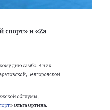
 спорт» и «Zа
кому дню самбо. В них
аратовской, Белгородской,
ежской облдумы,
порт
»
Ольга Ортина
.