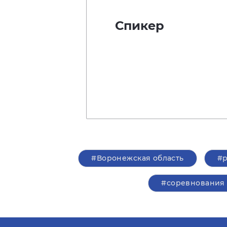
Спикер
#Воронежская область
#
#соревнования