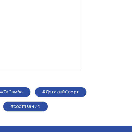
#ZaСамбо
#ДетскийСпорт
#состязания