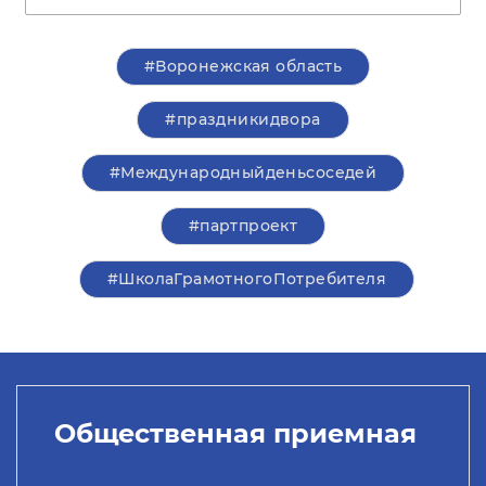
#Воронежская область
#праздникидвора
#Международныйденьсоседей
#партпроект
#ШколаГрамотногоПотребителя
Общественная приемная