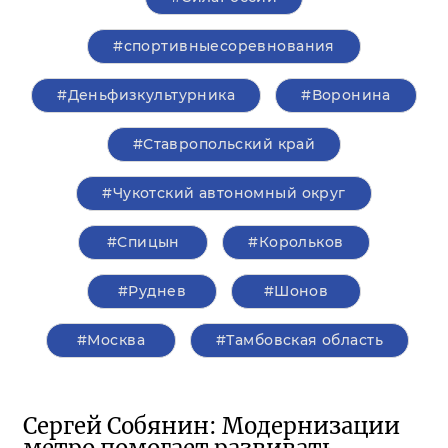
#спортивныесоревнования
#Деньфизкультурника
#Воронина
#Ставропольский край
#Чукотский автономный округ
#Спицын
#Корольков
#Руднев
#Шонов
#Москва
#Тамбовская область
Сергей Собянин: Модернизации