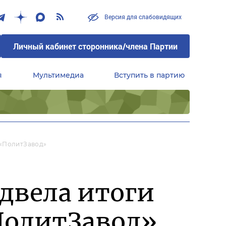
Версия для слабовидящих
Личный кабинет сторонника/члена Партии
я
Мультимедиа
Вступить в партию
Центральный совет сторонников партии «Единая Россия»
 «ПолитЗавод»
двела итоги
ПолитЗавод»