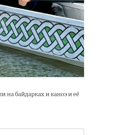
 на байдарках и каноэ и её