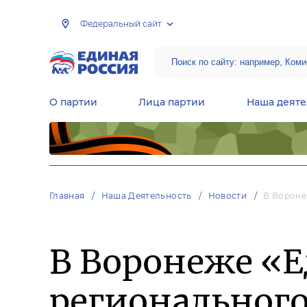
Федеральный сайт
О партии
Лица партии
Наша деяте
Центральная общественная приемная Председателя партии «Единая Россия»
Народная программа «Единой России»
Региональные общ
Руководящий состав Межрегиональных координационных советов
Центральная контрольная комиссия партии
Главная
Наша Деятельность
Новости
В Вороне
В Воронеже «Е
регионального