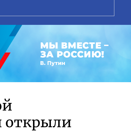
ой
и открыли