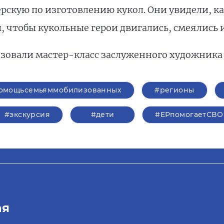
рскую по изготовлению кукол. Они увидели, как
 чтобы кукольные герои двигались, смеялись 
низовали мастер-класс заслуженного художника
омощьсемьяммобилизованных
#регионы
#экскурсия
#дети
#ЕРпомогаетСВО
ая