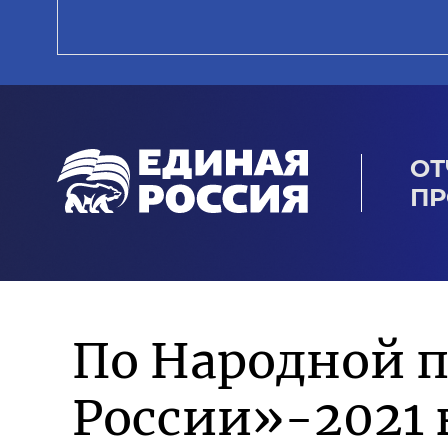
ОТ
ПР
По Народной 
России»-2021 