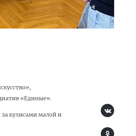
скусство»,
циатив «Единые».
 за кулисами малой и