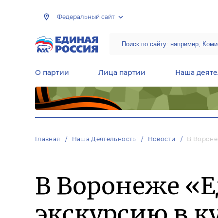
Федеральный сайт
О партии
Лица партии
Наша деяте
Центральная общественная приемная Председателя партии «Единая Россия»
Народная программа «Единой России»
Региональные общ
Руководящий состав Межрегиональных координационных советов
Центральная контрольная комиссия партии
Главная
Наша Деятельность
Новости
В Вороне
В Воронеже «Е
экскурсию в к