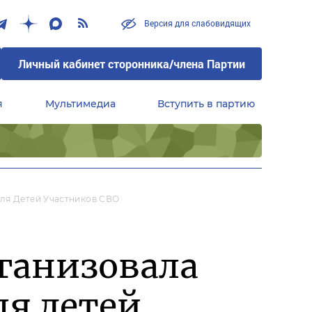
Версия для слабовидящих
Личный кабинет сторонника/члена Партии
я
Мультимедиа
Вступить в партию
Центральный совет сторонников партии «Единая Россия»
Для Детей Участников СВО
рганизовала
ля детей