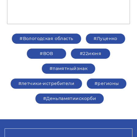
#Вологодская область
#Луценко
#ВОВ
#22июня
#памятныйзнак
#летчики-истребители
#регионы
#Деньпамятиискорби