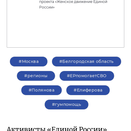
проекта «Женское движение Единой
России»
#Москва
#Белгородская область
#регионы
#ЕРпомогаетСВО
#Полянова
#Елиферова
#гумпомощь
Активисты «Единой России»