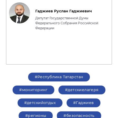
Гаджиев Руслан Гаджиевич
Депутат Государственной Думы
Федерального Собрания Российской
Федерации
#Республика Татарстан
#мониторинг
#детскиелагеря
#детскийотдых
#Гаджиев
#регионы
#безопасность