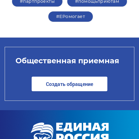
#партпроекты
#помощьприютам
#ЕРомогает
Общественная приемная
Создать обращение