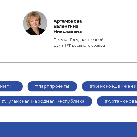
Артамонова
Валентина
Николаевна
Депутат Государственной
Думы РФ восьмого созыва
книги
#партпроекты
#ЖенскоеДвижени
#Луганская Народная Республика
#Артамонов