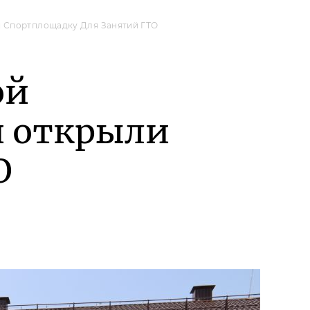
и Спортплощадку Для Занятий ГТО
ой
и открыли
О