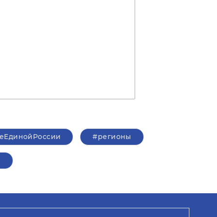
еЕдинойРоссии
#регионы
а