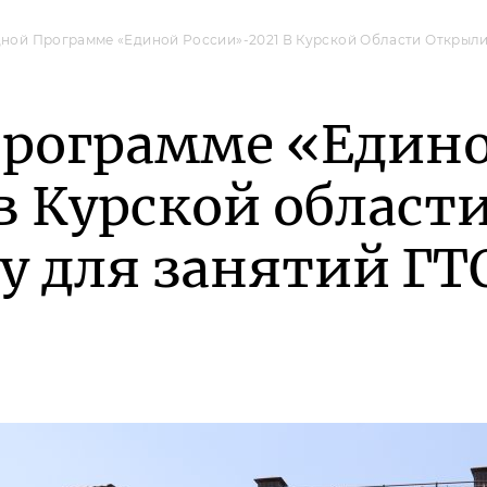
ной Программе «Единой России»-2021 В Курской Области Открыл
программе «Един
в Курской област
у для занятий ГТ