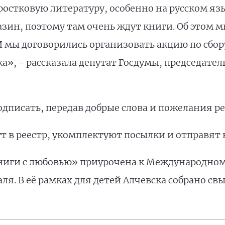
остковую литературу, особенно на русском язык
ин, поэтому там очень ждут книги. Об этом мн
 мы договорились организовать акцию по сбору
», - рассказала депутат Госдумы, председате
одписать, передав добрые слова и пожелания р
т в реестр, укомплектуют посылки и отправят н
ниги с любовью» приурочена к Международном
я. В её рамках для детей Алчевска собрано свы