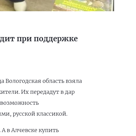
одит при поддержке
а Вологодская область взяла
тели. Их передадут в дар
а возможность
ми, русской классикой.
 А в Алчевске купить