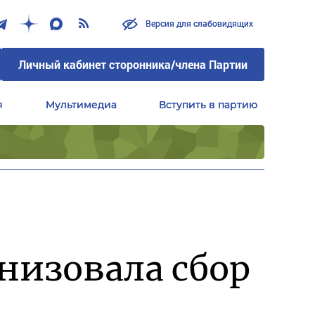
Версия для слабовидящих
Версия для слабовидящих
Личный кабинет сторонника/члена Партии
Личный кабинет сторонника/члена Партии
я
я
Мультимедиа
Мультимедиа
Вступить в партию
Вступить в партию
Центральный совет сторонников партии «Единая Россия»
Центральный совет сторонников партии «Единая Россия»
низовала сбор