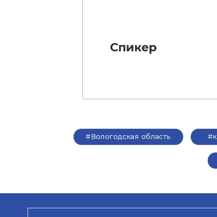
Спикер
#Вологодская область
#