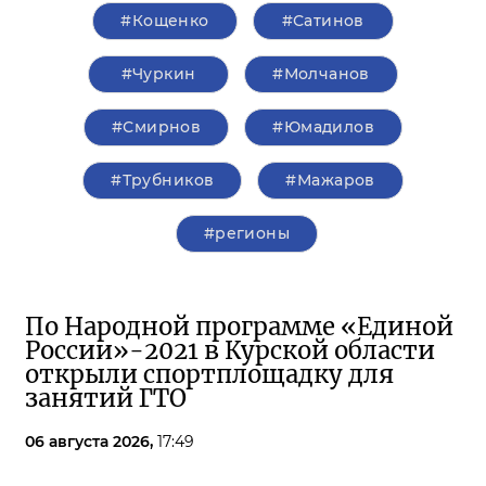
#Кощенко
#Сатинов
#Чуркин
#Молчанов
#Смирнов
#Юмадилов
#Трубников
#Мажаров
#регионы
По Народной программе «Единой
России»-2021 в Курской области
открыли спортплощадку для
занятий ГТО
06 августа 2026,
17:49