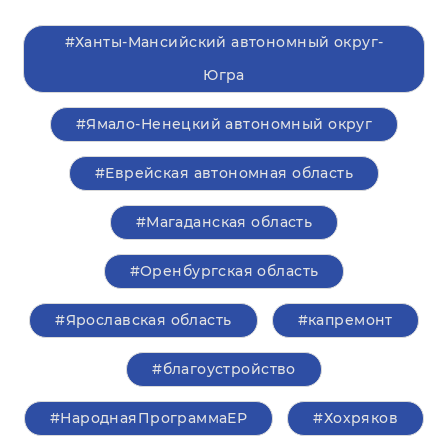
#Ханты-Мансийский автономный округ-
Югра
#Ямало-Ненецкий автономный округ
#Еврейская автономная область
#Магаданская область
#Оренбургская область
#Ярославская область
#капремонт
#благоустройство
#НароднаяПрограммаЕР
#Хохряков