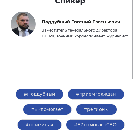
Спикер
Поддубный Евгений Евгеньевич
Заместитель генерального директора
ВГТРК, военный корреспондент, журналист
#Поддубный
#приемграждан
#ЕРпомогает
#регионы
#приемная
#ЕРпомогаетСВО