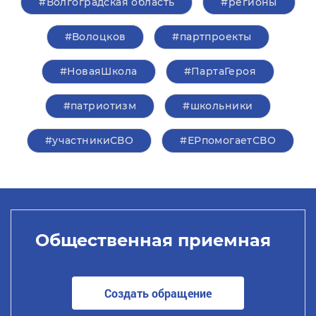
#Волгоградская область
#регионы
#Волоцков
#партпроекты
#НоваяШкола
#ПартаГероя
#патриотизм
#школьники
#участникиСВО
#ЕРпомогаетСВО
Общественная приемная
Создать обращение