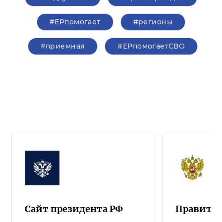
#ЕРпомогает
#регионы
#приемная
#ЕРпомогаетСВО
Сайт президента РФ
Правител