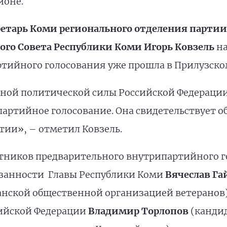
йоне.
ретарь Коми регионального отделения партии
ого Совета Республики Коми Игорь Ковзель
на
тийного голосования уже прошла в Прилузском
нной политической силы Российской Федерации,
партийное голосование. Она свидетельствует о
ии», – отметил Ковзель.
тников предварительного внутрипартийного г
занности Главы Республики Коми
Вячеслав Га
нской общественной организацией ветеранов)
сийской Федерации
Владимир Торлопов
(канди