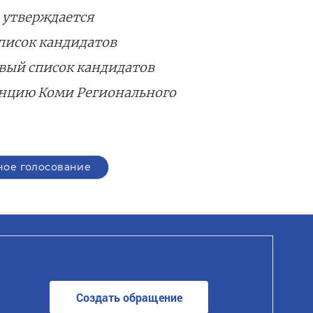
 утверждается
писок кандидатов
вый список кандидатов
енцию Коми Регионального
ое голосование
Создать обращение