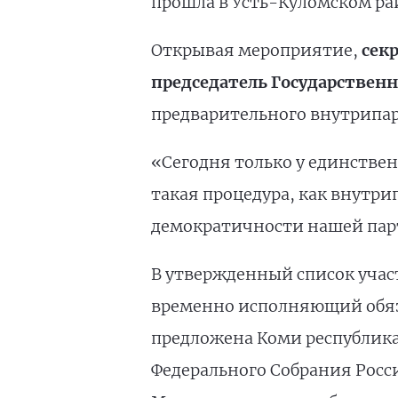
прошла в Усть-Куломском ра
Открывая мероприятие,
сек
председатель Государственн
предварительного внутрипар
«Сегодня только у единстве
такая процедура, как внутри
демократичности нашей парт
В утвержденный список учас
временно исполняющий обя
предложена Коми республика
Федерального Собрания Рос