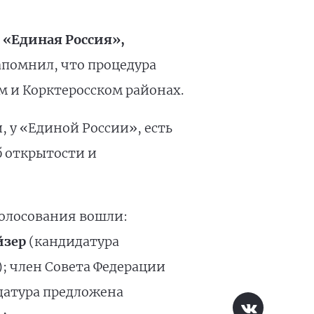
 «Единая Россия»,
помнил, что процедура
 и Корктеросском районах.
 у «Единой России», есть
б открытости и
олосования вошли:
йзер
(кандидатура
; член Совета Федерации
датура предложена