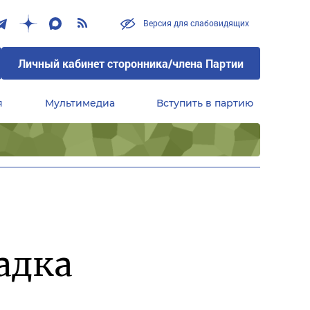
Версия для слабовидящих
Личный кабинет сторонника/члена Партии
я
Мультимедиа
Вступить в партию
Центральный совет сторонников партии «Единая Россия»
адка