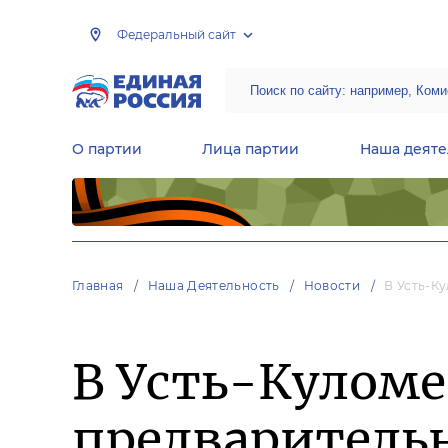
Федеральный сайт
О партии
Лица партии
Наша деяте
Центральная общественная приемная Председателя партии «Единая Россия»
Народная программа «Единой России»
Региональные общ
Руководящий состав Межрегиональных координационных советов
Центральная контрольная комиссия партии
Главная
Наша Деятельность
Новости
В Усть-К
В Усть-Куломе
предварительн