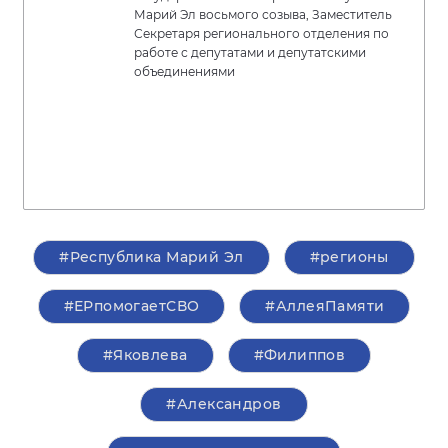
Марий Эл восьмого созыва, Заместитель
Секретаря регионального отделения по
работе с депутатами и депутатскими
объединениями
#Республика Марий Эл
#регионы
#ЕРпомогаетСВО
#АллеяПамяти
#Яковлева
#Филиппов
#Александров