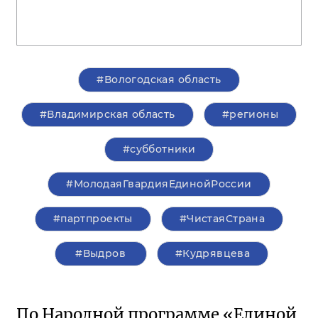
#Вологодская область
#Владимирская область
#регионы
#субботники
#МолодаяГвардияЕдинойРоссии
#партпроекты
#ЧистаяСтрана
#Выдров
#Кудрявцева
По Народной программе «Единой