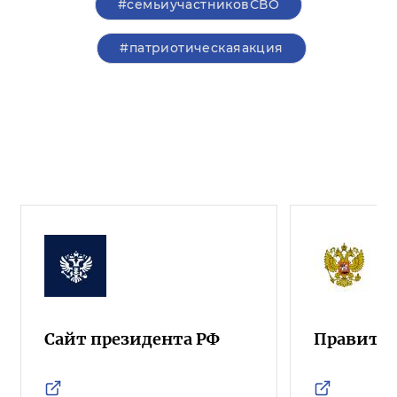
#семьиучастниковСВО
#патриотическаяакция
Сайт президента РФ
Правител