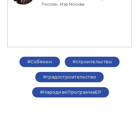
Россия», Мэр Москвы
#Собянин
#строительство
#градостроительство
#НароднаяПрограммаЕР