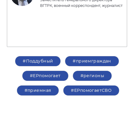
ВГТРК, военный корреспондент, журналист
#Поддубный
#приемграждан
#ЕРпомогает
#регионы
#приемная
#ЕРпомогаетСВО