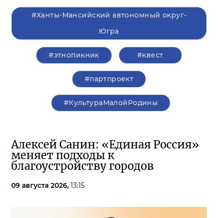
#Ханты-Мансийский автономный округ-
Югра
#этнопикник
#квест
#партпроект
#КультураМалойРодины
Алексей Санин: «Единая Россия»
меняет подходы к
благоустройству городов
09 августа 2026,
13:15