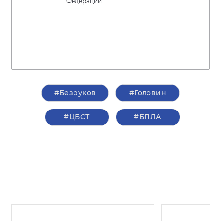
Федерации
#Безруков
#Головин
#ЦБСТ
#БПЛА