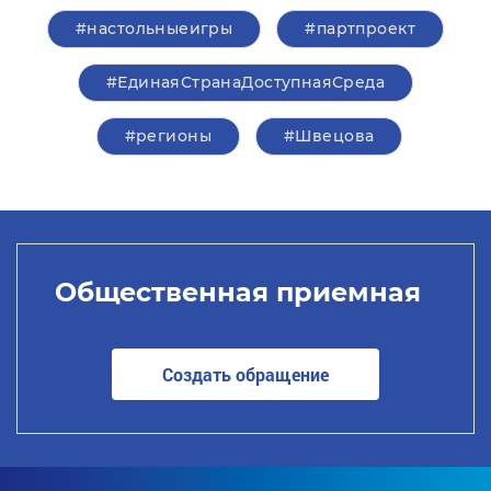
#настольныеигры
#партпроект
#ЕдинаяСтранаДоступнаяСреда
#регионы
#Швецова
Общественная приемная
Создать обращение