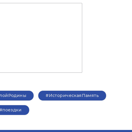
алойРодины
#ИсторическаяПамять
#поездки