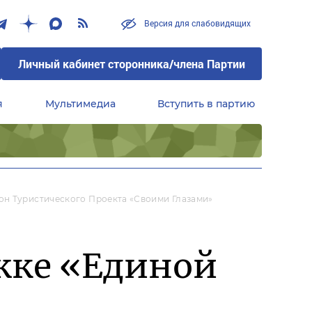
Версия для слабовидящих
Личный кабинет сторонника/члена Партии
я
Мультимедиа
Вступить в партию
Центральный совет сторонников партии «Единая Россия»
он Туристического Проекта «Своими Глазами»
жке «Единой