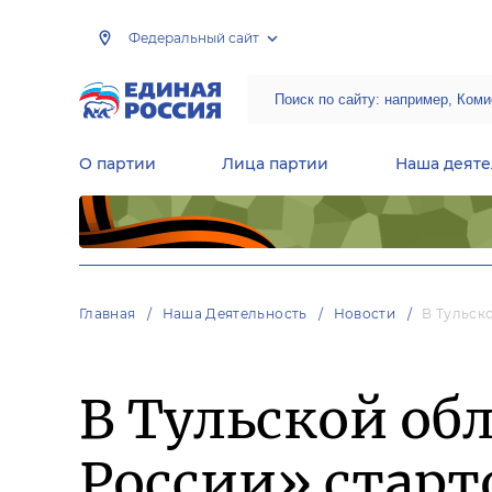
Федеральный сайт
О партии
Лица партии
Наша деяте
Центральная общественная приемная Председателя партии «Единая Россия»
Народная программа «Единой России»
Региональные общ
Руководящий состав Межрегиональных координационных советов
Центральная контрольная комиссия партии
Главная
Наша Деятельность
Новости
В Тульск
В Тульской об
России» старт