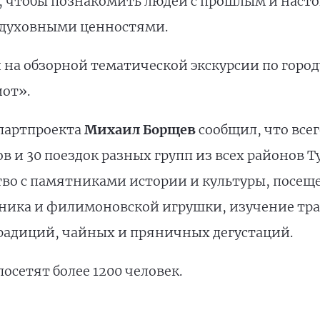
м, чтобы познакомить людей с прошлым и наст
 духовными ценностями.
 на обзорной тематической экскурсии по горо
иот».
партпроекта
Михаил Борщев
сообщил, что всег
 и 30 поездок разных групп из всех районов Т
во с памятниками истории и культуры, посеще
яника и филимоновской игрушки, изучение тр
традиций, чайных и пряничных дегустаций.
осетят более 1200 человек.