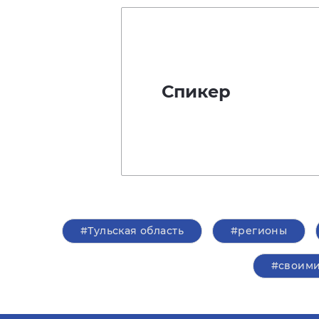
Спикер
#Тульская область
#регионы
#своими