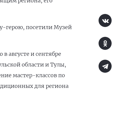
оящим региона, его
ду-герою, посетили Музей
о в августе и сентябре
ульской области и Тулы,
ние мастер-классов по
адиционных для региона