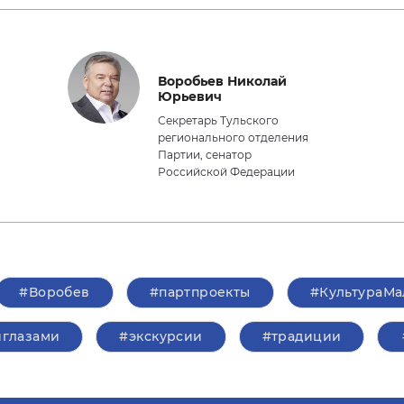
Воробьев Николай
Юрьевич
Секретарь Тульского
регионального отделения
Партии, сенатор
Российской Федерации
#Воробев
#партпроекты
#КультураМ
глазами
#экскурсии
#традиции