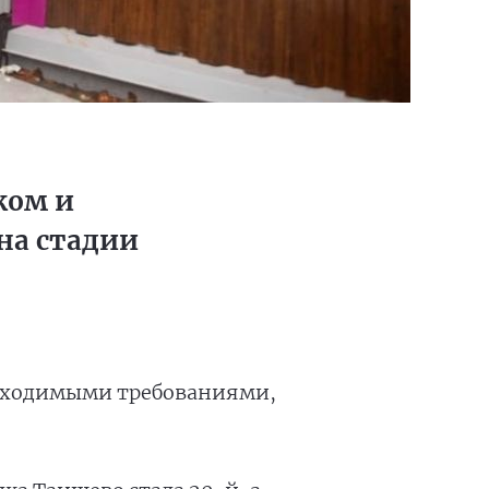
ком и
на стадии
обходимыми требованиями,