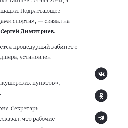
а Таишево стала 20-й, а
ощадки. Подрастающее
ами спорта», — сказал на
а
Сергей Димитриев.
ется процедурный кабинет с
дшера, установлен
 акушерских пунктов», —
.
не. Секретарь
ссказал, что рабочие