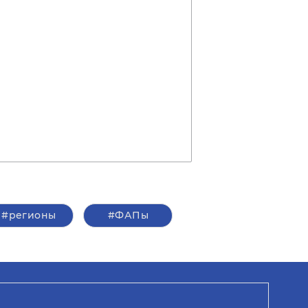
#регионы
#ФАПы