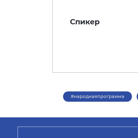
Спикер
#народнаяпрограмма