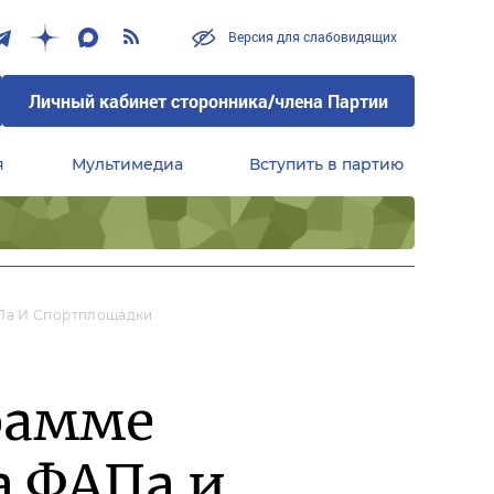
Версия для слабовидящих
Личный кабинет сторонника/члена Партии
я
Мультимедиа
Вступить в партию
Центральный совет сторонников партии «Единая Россия»
АПа И Спортплощадки
рамме
а ФАПа и