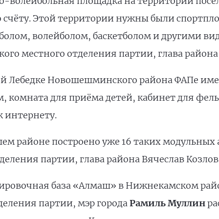
о-волейбольная площадка на территории посёлк
 счёту. Этой территории нужны были спортпл
болом, волейболом, баскетболом и другими вид
кого местного отделения партии, глава район
й Лебедке Новошешминского района ФАПе име
 комната для приёма детей, кабинет для фель
к интернету.
шем районе построено уже 16 таких модульных
тделения партии, глава района Вячеслав Козлов
ировочная база «Алмаш» в Нижнекамском райо
еления партии, мэр города
Рамиль Муллин
ра