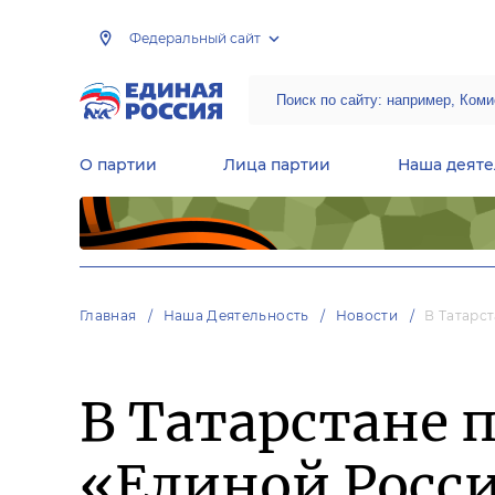
Федеральный сайт
О партии
Лица партии
Наша деяте
Центральная общественная приемная Председателя партии «Единая Россия»
Народная программа «Единой России»
Региональные общ
Руководящий состав Межрегиональных координационных советов
Центральная контрольная комиссия партии
Главная
Наша Деятельность
Новости
В Татарс
В Татарстане 
«Единой Росси