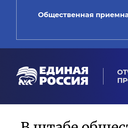
Общественная приемн
ОТ
ПР
В штабе обще