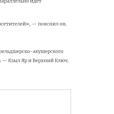
параллельно идёт
осетителей», — пояснил он.
 фельдшерско-акушерского
ь — Кзыл Яр и Верхний Ключ.