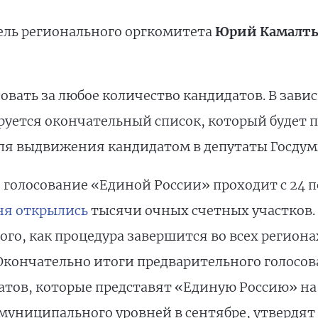
тель регионального оргкомитета
Юрий Камалт
вать за любое количество кандидатов. В зави
уется окончательный список, который будет п
для выдвижения кандидатом в депутаты Госдумы
олосование «Единой России» проходит с 24 по
ня открылись
тысячи очных счетных участков. 
того, как процедура завершится во всех регион
кончательно итоги предварительного голосов
тов, которые представят «Единую Россию» на 
муниципального уровней в сентябре, утвердят