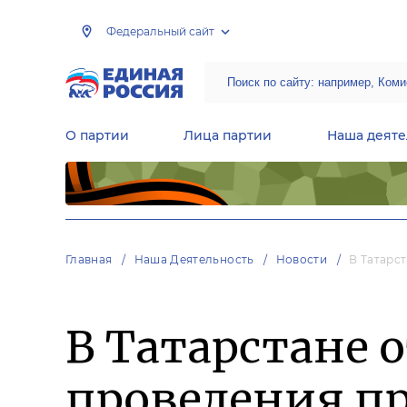
Федеральный сайт
О партии
Лица партии
Наша деяте
Центральная общественная приемная Председателя партии «Единая Россия»
Народная программа «Единой России»
Региональные общ
Руководящий состав Межрегиональных координационных советов
Центральная контрольная комиссия партии
Главная
Наша Деятельность
Новости
В Татарс
В Татарстане 
проведения пр