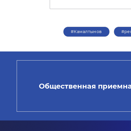
#Камалтынов
#ре
Общественная приемн