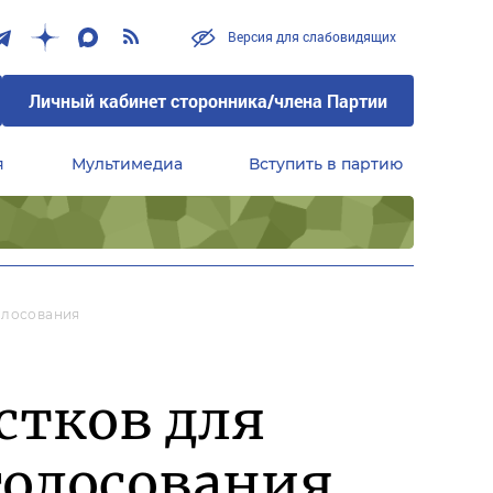
Версия для слабовидящих
Личный кабинет сторонника/члена Партии
я
Мультимедиа
Вступить в партию
Центральный совет сторонников партии «Единая Россия»
олосования
стков для
голосования