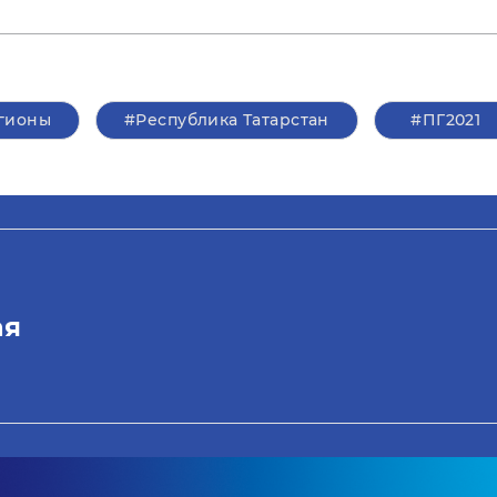
гионы
#Республика Татарстан
#ПГ2021
ая