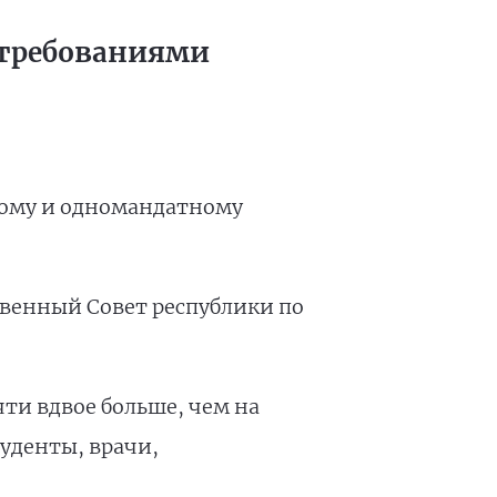
с требованиями
ному и одномандатному
венный Совет республики по
чти вдвое больше, чем на
туденты, врачи,