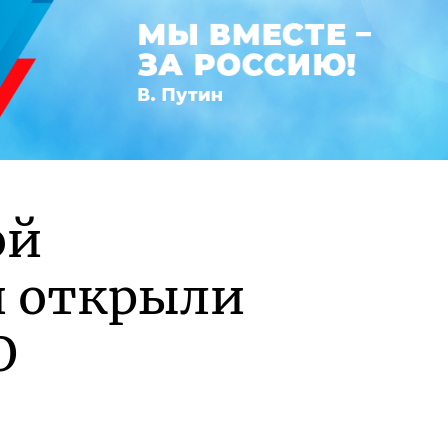
ой
и открыли
О