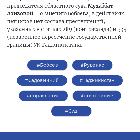
председателя областного суда
Мухаббат
Азизовой
. По мнению Бобоева, в действиях
летчиков нет состава преступлений,
указанных в статьях 289 (контрабанда) и 335
(незаконное пересечение государственной
границы) УК Таджикистана.
#Бобоев
#Руденко
#Садовничий
#Таджикистан
#оправдание
#отклонение
#Суд