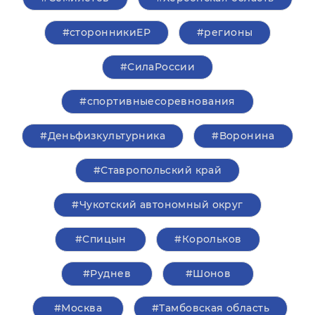
#сторонникиЕР
#регионы
#СилаРоссии
#спортивныесоревнования
#Деньфизкультурника
#Воронина
#Ставропольский край
#Чукотский автономный округ
#Спицын
#Корольков
#Руднев
#Шонов
#Москва
#Тамбовская область