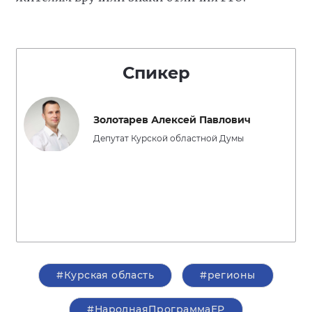
Спикер
Золотарев Алексей Павлович
Депутат Курской областной Думы
#Курская область
#регионы
#НароднаяПрограммаЕР