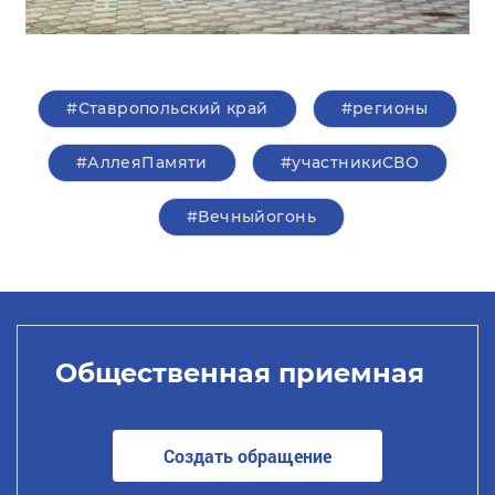
#Ставропольский край
#регионы
#АллеяПамяти
#участникиСВО
#Вечныйогонь
Общественная приемная
Создать обращение