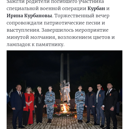
зажгли родители погибшего участника
специальной военной операции
Курбан
и
Ирина Курбановы
. Торжественный вечер
сопровождали патриотические песни и
выступления. Завершилось мероприятие
минутой молчания, возложением цветов и
лампадок к памятнику.