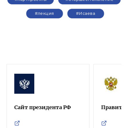
#лекция
#Исаева
Сайт президента РФ
Правител