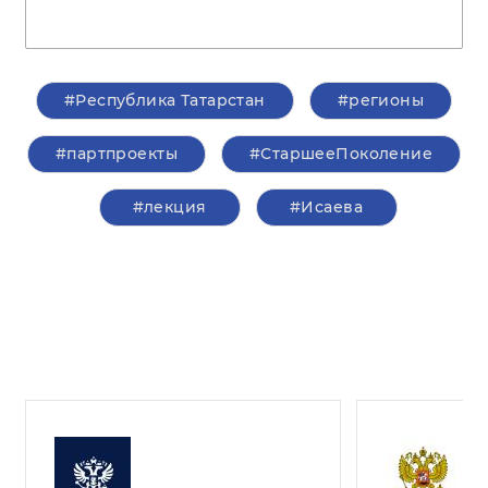
#Республика Татарстан
#регионы
#партпроекты
#СтаршееПоколение
#лекция
#Исаева