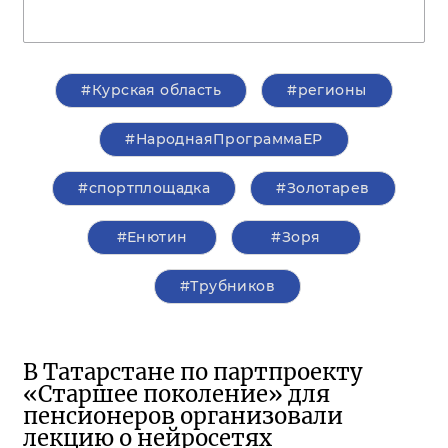
#Курская область
#регионы
#НароднаяПрограммаЕР
#спортплощадка
#Золотарев
#Енютин
#Зоря
#Трубников
В Татарстане по партпроекту
«Старшее поколение» для
пенсионеров организовали
лекцию о нейросетях