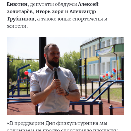
Енютин
, депутаты облдумы
Алексей
Золотарёв
,
Игорь Зоря
и
Александр
Трубников
, а также юные спортсмены и
жители.
«В преддверии Дня физкультурника мы
открываем не просто спортивную площадку